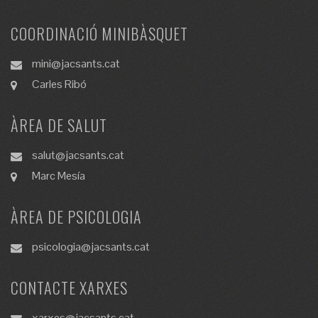
COORDINACIÓ MINIBÀSQUET
mini@jacsants.cat
Carles Ribó
ÀREA DE SALUT
salut@jacsants.cat
Marc Mesía
ÀREA DE PSICOLOGIA
psicologia@jacsants.cat
CONTACTE XARXES
xarxes@jacsants.cat