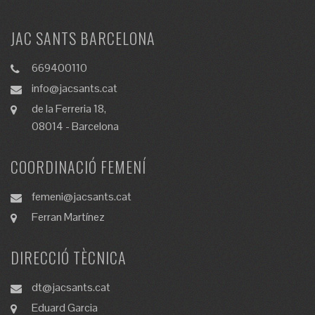
JAC SANTS BARCELONA
669400110
info@jacsants.cat
de la Ferreria 18,
08014 - Barcelona
COORDINACIÓ FEMENÍ
femeni@jacsants.cat
Ferran Martínez
DIRECCIÓ TÈCNICA
dt@jacsants.cat
Eduard Garcia