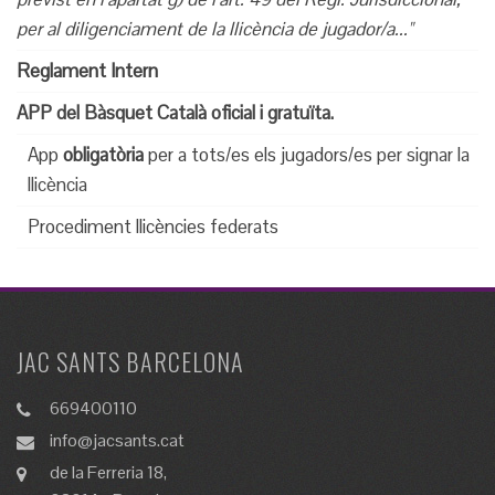
per al diligenciament de la llicència de jugador/a..."
Reglament Intern
APP del Bàsquet Català oficial i gratuïta.
App
obligatòria
per a tots/es els jugadors/es
per signar la
llicència
Procediment llicències federats
JAC SANTS BARCELONA
669400110
info@jacsants.cat
de la Ferreria 18,