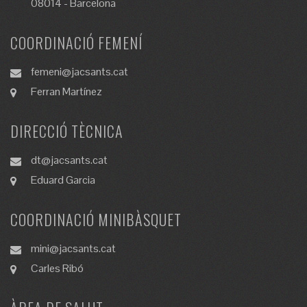
08014 - Barcelona
COORDINACIÓ FEMENÍ
femeni@jacsants.cat
Ferran Martínez
DIRECCIÓ TÈCNICA
dt@jacsants.cat
Eduard Garcia
COORDINACIÓ MINIBÀSQUET
mini@jacsants.cat
Carles Ribó