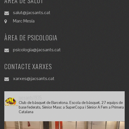
ÀREA DE SALUT
salut@jacsants.cat
Marc Mesía
ÀREA DE PSICOLOGIA
psicologia@jacsants.cat
CONTACTE XARXES
xarxes@jacsants.cat
jacsants1935
Club de bàsquet de Barcelona. Escola de bàsquet, 27 equips de
base federats, Sènior Masc a SuperCopa i Sènior A Fem a Primera
Catalana