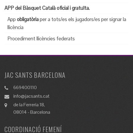
APP del Bàsquet Català oficial i gratuïta.
App
obligatòria
per a tots/es els jugadors/es
per signar la
llicència
Procediment llicències federats
JAC SANTS BARCELONA
669400110
info@jacsants.cat
de la Ferreria 18,
08014 - Barcelona
COORDINACIÓ FEMENÍ