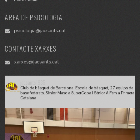
ÀREA DE PSICOLOGIA
psicologia@jacsants.cat
CONTACTE XARXES
xarxes@jacsants.cat
jacsants1935
Club de bàsquet de Barcelona. Escola de bàsquet, 27 equips de
base federats, Sènior Masc a SuperCopa i Sènior A Fem a Primera
Catalana