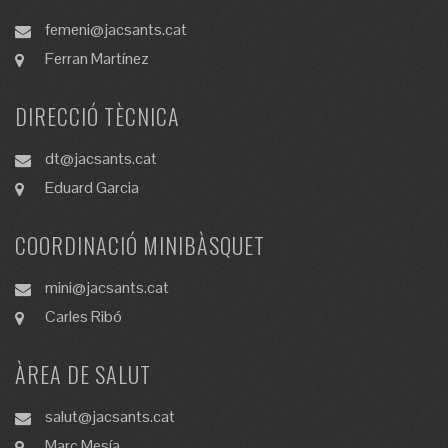
femeni@jacsants.cat
Ferran Martínez
DIRECCIÓ TÈCNICA
dt@jacsants.cat
Eduard Garcia
COORDINACIÓ MINIBÀSQUET
mini@jacsants.cat
Carles Ribó
ÀREA DE SALUT
salut@jacsants.cat
Marc Mesía