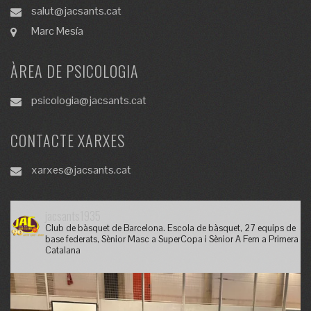
salut@jacsants.cat
Marc Mesía
ÀREA DE PSICOLOGIA
psicologia@jacsants.cat
CONTACTE XARXES
xarxes@jacsants.cat
jacsants1935
Club de bàsquet de Barcelona. Escola de bàsquet, 27 equips de
base federats, Sènior Masc a SuperCopa i Sènior A Fem a Primera
Catalana