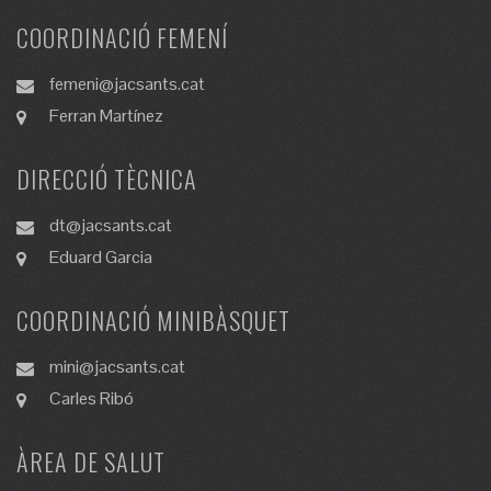
COORDINACIÓ FEMENÍ
femeni@jacsants.cat
Ferran Martínez
DIRECCIÓ TÈCNICA
dt@jacsants.cat
Eduard Garcia
COORDINACIÓ MINIBÀSQUET
mini@jacsants.cat
Carles Ribó
ÀREA DE SALUT