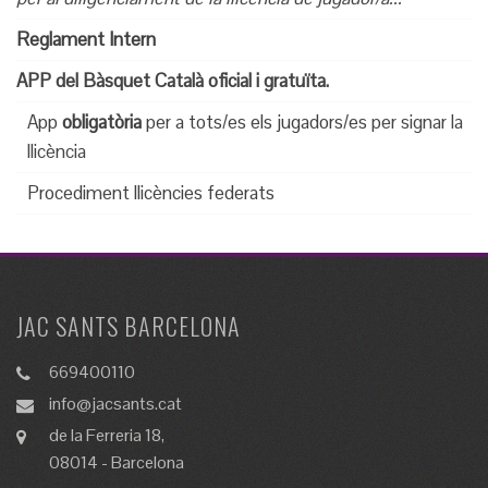
Reglament Intern
APP del Bàsquet Català oficial i gratuïta.
App
obligatòria
per a tots/es els jugadors/es
per signar la
llicència
Procediment llicències federats
JAC SANTS BARCELONA
669400110
info@jacsants.cat
de la Ferreria 18,
08014 - Barcelona