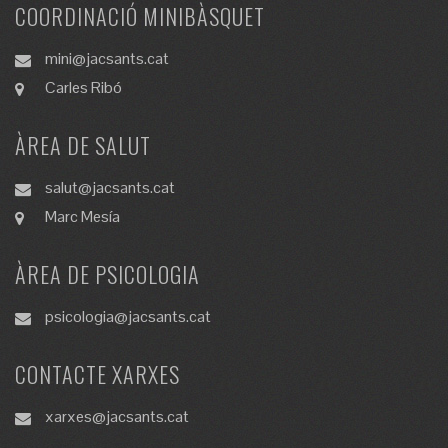
COORDINACIÓ MINIBÀSQUET
mini@jacsants.cat
Carles Ribó
ÀREA DE SALUT
salut@jacsants.cat
Marc Mesía
ÀREA DE PSICOLOGIA
psicologia@jacsants.cat
CONTACTE XARXES
xarxes@jacsants.cat