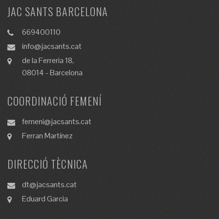
JAC SANTS BARCELONA
669400110
info@jacsants.cat
de la Ferreria 18,
08014 - Barcelona
COORDINACIÓ FEMENÍ
femeni@jacsants.cat
Ferran Martínez
DIRECCIÓ TÈCNICA
dt@jacsants.cat
Eduard Garcia